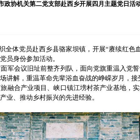
市政协机关第二党支部赴西乡开展四月主题党日活
组织全体党员赴西乡县骆家坝镇，开展“赓续红色
党员身份参加活动。
方面军会议旧址前整齐列队，面向党旗重温入党誓
场讲解，重温革命先辈浴血奋战的峥嵘岁月，接
茶旅融合产业项目、峡口镇江塝村茶产业基地，实
产业、推动乡村振兴的先进经验。