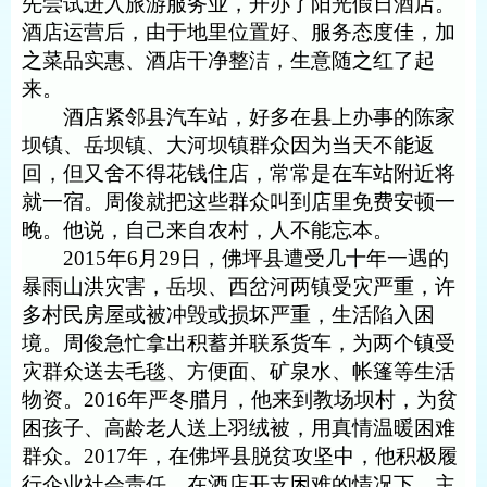
先尝试进入旅游服务业，开办了阳光假日酒店。
酒店运营后，由于地里位置好、服务态度佳，加
之菜品实惠、酒店干净整洁，生意随之红了起
来。
酒店紧邻县汽车站，好多在县上办事的陈家
坝镇、岳坝镇、大河坝镇群众因为当天不能返
回，但又舍不得花钱住店，常常是在车站附近将
就一宿。周俊就把这些群众叫到店里免费安顿一
晚。他说，自己来自农村，人不能忘本。
2015
年
6
月
29
日，佛坪县遭受几十年一遇的
暴雨山洪灾害，岳坝、西岔河两镇受灾严重，许
多村民房屋或被冲毁或损坏严重，生活陷入困
境。周俊急忙拿出积蓄并联系货车，为两个镇受
灾群众送去毛毯、方便面、矿泉水、帐篷等生活
物资。
2016
年严冬腊月，他来到教场坝村，为贫
困孩子、高龄老人送上羽绒被，用真情温暖困难
群众。
2017
年，在佛坪县脱贫攻坚中，他积极履
行企业社会责任，在酒店开支困难的情况下，主