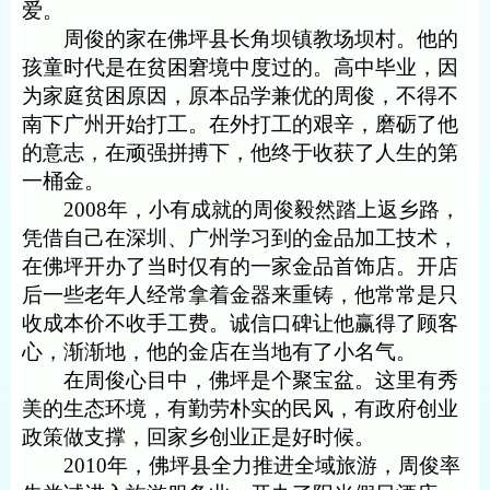
爱。
周俊的家在佛坪县长角坝镇教场坝村。他的
孩童时代是在贫困窘境中度过的。高中毕业，因
为家庭贫困原因，原本品学兼优的周俊，不得不
南下广州开始打工。在外打工的艰辛，磨砺了他
的意志，在顽强拼搏下，他终于收获了人生的第
一桶金。
2008
年，小有成就的周俊毅然踏上返乡路，
凭借自己在深圳、广州学习到的金品加工技术，
在佛坪开办了当时仅有的一家金品首饰店。开店
后一些老年人经常拿着金器来重铸，他常常是只
收成本价不收手工费。诚信口碑让他赢得了顾客
心，渐渐地，他的金店在当地有了小名气。
在周俊心目中，佛坪是个聚宝盆。这里有秀
美的生态环境，有勤劳朴实的民风，有政府创业
政策做支撑，回家乡创业正是好时候。
2010
年，佛坪县全力推进全域旅游，周俊率