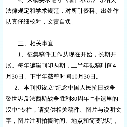
4、来稿要求遵守《著作权法》等相关
法律规定和学术规范，对所引资料、出处作
认真仔细校对，文责自负。
三、相关事宜
1、征集稿件工作
从现在开始
，长期开
展。每年编辑刊印两期，上半年截稿时间
4
月
30日、下半年截稿时间1
0
月
30日。
2、
本刊拟设立
“
纪念中国人民抗日战争
暨世界反法西斯战争胜利
80周年
”
“非遗里的
汉中”专栏，请提供相关稿件、图片与说明文
字，
图片注明拍摄时间、地点和简要说明，