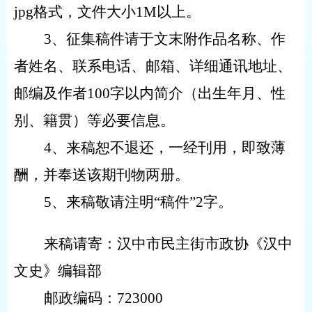
jpg格式，文件大小1M以上。
3、
征集稿件请于文末附作品名称、作
者姓名、联系
电话、邮箱、详细通讯地址、
邮编及作者
100字以内
简介（出生年
月
、性
别、籍贯）等必要信息。
4
、来稿恕不退还，一经刊用，即致薄
酬，并奉送该期刊物两册
。
5
、
来稿敬请注明
“稿件”2字。
来稿请寄：汉中市民主街市政协《汉中
文史》编辑部
邮政编码：
723000