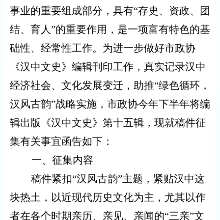
事业的重要组成部分，具有
“存史、资政、团
结、育人”的重要作用，是一项富有特色的基
础性、经常性工作。为进一步做好市政协
《汉中文史》编辑刊印工作，
真实记录
汉中
经济
社会、文化
发展
变迁
，助推
“绿色循环，
汉风古韵”战略实施，
市政协今年下半年将编
辑出版《汉中文史》第十五辑，
现就稿件征
集有关事宜函告如下：
一、征集内容
稿件紧扣
“
汉风古韵
”主题，紧贴
汉中这
块热土，以近现代历史文化为主，尤其以作
者在各个时期亲历、亲见、亲闻的
“三亲”文