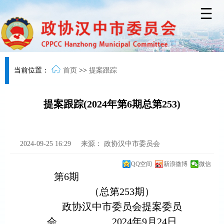
当前位置：
首页
>>
提案跟踪
提案跟踪(2024年第6期总第253)
2024-09-25 16:29
来源：
政协汉中市委员会
QQ空间
新浪微博
微信
第
6
期
（总第
253
期）
政协汉中市委员会提案委员
会
202
4年
9
月
24
日