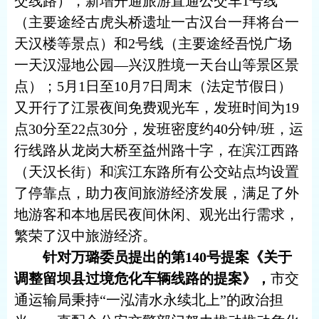
交线路），新增开通旅游直通公交车1号线
（主要途经古虎头桥遗址一古汉台一拜将台一
天汉楼等景点）和2号线（主要途经吾悦广场
一天汉湿地公园—兴汉胜境一天台山等景区景
点）；5月1日至10月7日周末（法定节假日）
又开行了江景夜间免费观光车，发班时间为19
点30分至22点30分，发班密度约40分钟/班，运
行线路从龙岗大桥至益州路十字，在滨江西路
（天汉长街）和滨江东路所有公交站点均设置
了停靠点，助力夜间旅游经济发展，满足了外
地游客和本地居民夜间休闲、观光出行需求，
繁荣了汉中旅游经济。
针对万璐委员提出的第
140号提案《关于
调整留坝县过境危化车辆线路的提案》，
市交
通运输局秉持
“一泓清水永续北上”的政治担