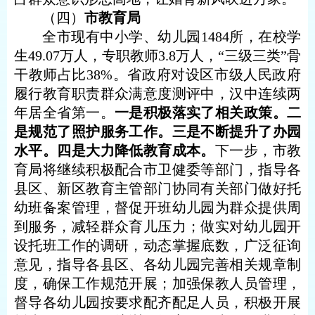
（四）
市教育局
全市现有中小学、幼儿园
1484所，在校学
生49.07万人，专职教师3.8万人，“三级三类”骨
干教师占比38%。省政府对设区市级人民政府
履行教育职责群众满意度测评中，汉中连续两
年居全省第一。
一是积极落实
了
相关政策。二
是规范
了
照护服务工作。三是不断提升
了
办园
水平。四是大力降低教育成本。
下一步，市教
育局将继续
积极配合市卫健委等部门，指导各
县区、新区
教育主管部门协同有关部门做好托
幼班备案管理，督促开班幼儿园
为群众提供周
到服务，减轻群众育儿压力
；
做实
对幼儿园开
设托班工作的调研，
动态掌握
底数，广泛征询
意见，
指导各县区、各幼儿园
完善相关规章制
度，确保工作规范开展；加强保教人员管理，
督导各幼儿园按要求配齐配足人员，积极开展