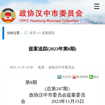
当前位置：
首页
>>
提案跟踪
提案追踪(2023年第8期)
2023-11-20 16:00
来源：
政协汉中市委员会
QQ空间
新浪微博
微信
第
8
期
（总第
247
期）
政协汉中市委员会提案委员
会
202
3
年
11
月
15
日