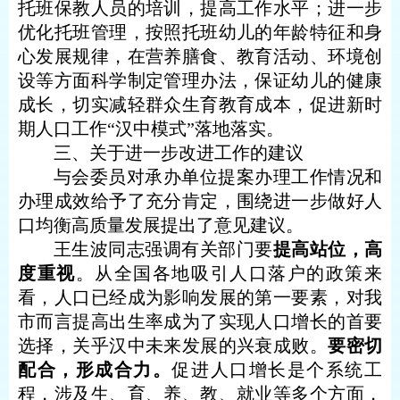
托班保教人员的培训，提高工作水平；进一步
优化托班管理，按照托班幼儿的年龄特征和身
心发展规律，在营养膳食、教育活动、环境创
设等方面科学制定管理办法，保证幼儿的健康
成长，切实减轻群众生育教育成本，促进新时
期人口工作
“汉中模式”落地落实。
三、关于进一步改进工作的建议
与会
委员对承办单位提案办理工作情况和
办理成效给予了充分肯定，围绕进一步做好人
口均衡高质量发展提出了意见建议。
王生波同志强调有关部门要
提高站位，高
度重视
。从
全国各地吸引人口落户的政策来
看，人口已经成为影响发展的第一要素，对我
市而言提高出生率成为了实现人口增长的首要
选择，关乎汉中未来发展的兴衰成败。
要密切
配合，形成合力。
促进人口增长是个系统工
程，涉及生、育、养、教、就业等多个方面，