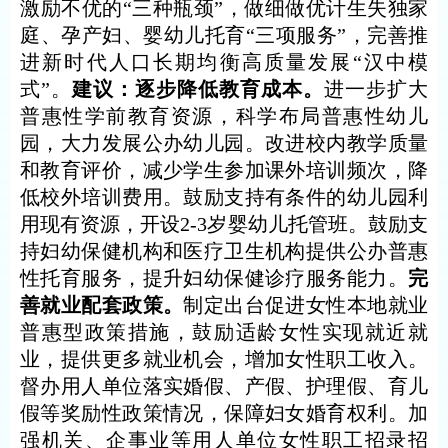
激励不优的“三种瓶颈”，做细做优计生失独家
庭、孕产妇、婴幼儿托育“三项服务”，完善推
进新时代人口长期均衡高质量发展“汉中模
式”。
建议：逐步降低教育成本。
进一步扩大
普惠性学前教育资源，科学布局普惠性幼儿
园，大力发展公办幼儿园。改进校内教学质量
和教育评价，减少学生参加课外培训频次，降
低校外培训费用。鼓励支持有条件的幼儿园利
用现有资源，开设
2-3岁婴幼儿托管班。鼓励支
持妇幼保健机构和医疗卫生机构提供公办普惠
性托育服务，提升妇幼保健诊疗服务能力。
完
善就业配套政策。
制定出台促进女性本地就业
普惠型政策措施，鼓励适龄女性实现就近就
业，提供更多就业机会，增加女性职工收入。
督办用人单位落实婚假、产假、护理假、育儿
假等奖励性政策情况，保障妇女婚育权利。加
强机关、企事业等用人单位女性职工招录招