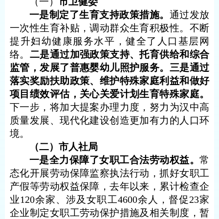
（一）
市卫健委
一是制定了生育支持政策措施。
通过发放
一次性生育补贴，
调动群众生育积极性。
不断
提升妇幼健康服务水平，健全了人口基层网
络。
二是通过加强政策支持、托育供给和综合
监管，发展了普惠婴幼儿照护服务。三是通过
落实奖励扶助政策、维护特殊家庭利益和做好
项目绩效评估，关心关爱计划生育特殊家庭。
下一步，将加大
提案
办理力度，努力为汉中
高
质量发展、
现代化建设创造
更加有力的人口环
境
。
（二）市人社局
一是全力保障了女职工合法劳动权益。
常
态化开展劳动保障监察执法行动，抓好女职工
产假等劳动权益保障，去年以来，累计检查企
业
120余家、涉及女职工4600余人，督促23家
企业制定女职工劳动保护措施及相关制度，暂